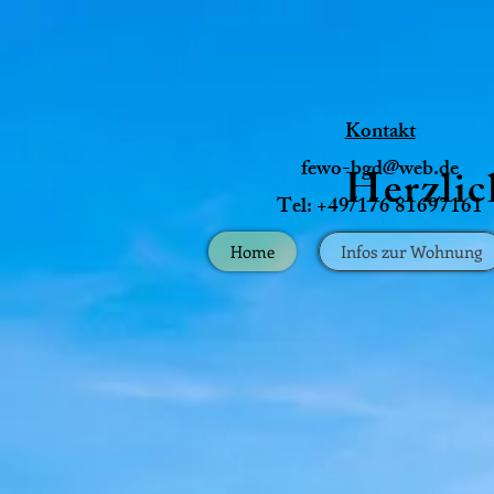
Kontakt
fewo-bgd@web.de
Herzli
Tel: +49/176 81697161
Home
Infos zur Wohnung