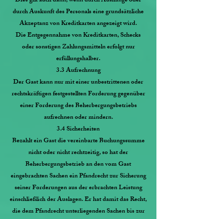
Dies gilt auch dann, wenn durch Aushänge oder
durch Auskunft des Personals eine grundsätzliche
Akzeptanz von Kreditkarten angezeigt wird.
Die Entgegennahme von Kreditkarten, Schecks
oder sonstigen Zahlungsmitteln erfolgt nur
erfüllungshalber.
3.3 Aufrechnung
Der Gast kann nur mit einer unbestrittenen oder
rechtskräftigen festgestellten Forderung gegenüber
einer Forderung des Beherbergungsbetriebs
aufrechnen oder mindern.
3.4 Sicherheiten
Bezahlt ein Gast die vereinbarte Buchungssumme
nicht oder nicht rechtzeitig, so hat der
Beherbergungsbetrieb an den vom Gast
eingebrachten Sachen ein Pfandrecht zur Sicherung
seiner Forderungen aus der erbrachten Leistung
einschließlich der Auslagen. Er hat damit das Recht,
die dem Pfandrecht unterliegenden Sachen bis zur