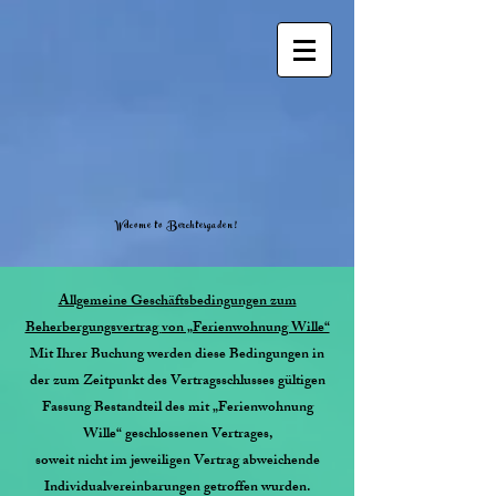
Welcome to Berchtesgaden!
Allgemeine Geschäftsbedingungen zum
Beherbergungsvertrag
von „Ferienwohnung Wille“
Mit Ihrer Buchung werden diese Bedingungen in
der zum Zeitpunkt des Vertragsschlusses gültigen
Fassung Bestandteil des mit „Ferienwohnung
Wille“ geschlossenen Vertrages,
soweit nicht im jeweiligen Vertrag abweichende
Individualvereinbarungen getroffen wurden.