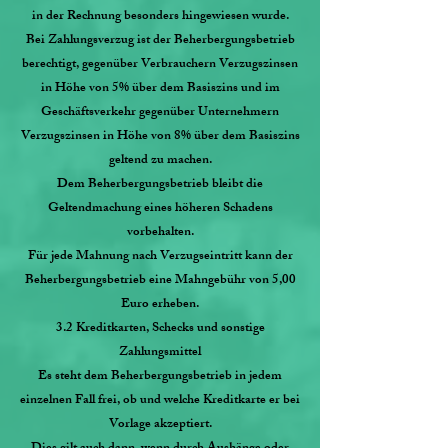
in der Rechnung besonders hingewiesen wurde.
Bei Zahlungsverzug ist der Beherbergungsbetrieb
berechtigt, gegenüber Verbrauchern Verzugszinsen
in Höhe von 5% über dem Basiszins und im
Geschäftsverkehr gegenüber Unternehmern
Verzugszinsen in Höhe von 8% über dem Basiszins
geltend zu machen.
Dem Beherbergungsbetrieb bleibt die
Geltendmachung eines höheren Schadens
vorbehalten.
Für jede Mahnung nach Verzugseintritt kann der
Beherbergungsbetrieb eine Mahngebühr von 5,00
Euro erheben.
3.2 Kreditkarten, Schecks und sonstige
Zahlungsmittel
Es steht dem Beherbergungsbetrieb in jedem
einzelnen Fall frei, ob und welche Kreditkarte er bei
Vorlage akzeptiert.