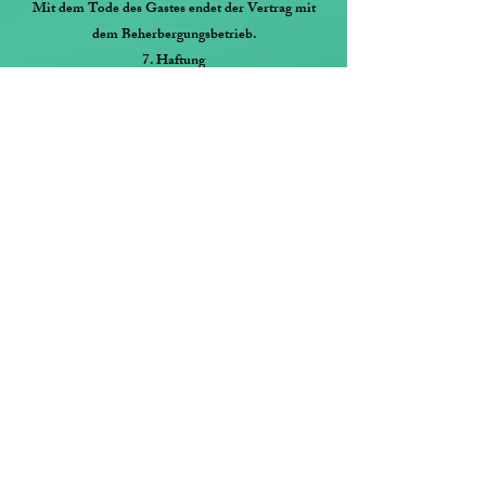
Mit dem Tode des Gastes endet der Vertrag mit
dem Beherbergungsbetrieb.
7. Haftung
7.1 Haftung für vertragliche Verpflichtungen
Der Beherbergungsbetrieb haftet mit der Sorgfalt
eines ordentlichen Kaufmanns für seine
Verpflichtungen aus dem Vertrag.
Ansprüche des Gastes auf Schadensersatz sind
ausgeschlossen.
Hiervon ausgenommen sind Schäden aus der
Verletzung des Lebens, des Körpers oder der
Gesundheit, wenn der Beherbergungsbetrieb die
Pflichtverletzung zu vertreten hat, ferner sonstige
Schäden, die auf einer vorsätzlichen oder grob
fahrlässigen Pflichtverletzung des
Beherbergungsbetriebs beruhen und Schäden, die
auf einer vorsätzlichen oder fahrlässigen Verletzung
von vertragstypischen Pflichten des
Beherbergungsbetriebs beruhen.